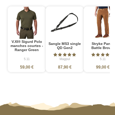
V.XI® Sigurd Polo
Sangle MS3 single
Stryke Pant -
manches courtes -
QD Gen2
Battle Brown
Ranger Green
5.11
Magpul
5.11
59,00 €
87,90 €
99,00 €