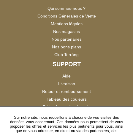
Qui sommes-nous ?
Conditions Générales de Vente
Mentions légales
Nos magasins
Nos partenaires
Nos bons plans
Club Terräng
SUPPORT
Aide
Livraison
Retour et remboursement
Tableau des couleurs
Réduction professionnels
Catalogues
Sur notre site, nous recueillons à chacune de vos visites des
données vous concernant. Ces données nous permettent de vous
Satisfaction Clients
proposer les offres et services les plus pertinents pour vous, ainsi
que de vous adresser, en direct ou via des partenaires, des