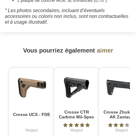
1 plaque de couche MOE SL Enhanced (0,70")
* Les photos secondaires, incluant d’éventuels
accessoires ou coloris non inclus, sont non contractuelles
et à usage illustratif.
Vous pourriez également
aimer
Crosse CTR
Crosse Zhukov
Crosse UCS - FDE
Carbine Mil-Spec
AK Zastava
Magpul
Magpul
Magpul