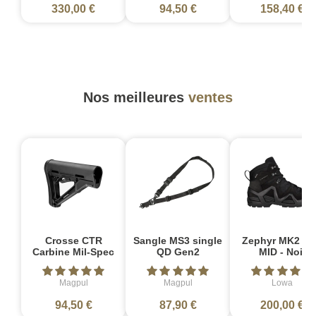
330,00 €
94,50 €
158,40 €
Nos meilleures
ventes
Crosse CTR
Sangle MS3 single
Zephyr MK2 G
Carbine Mil-Spec
QD Gen2
MID - Noir
Magpul
Magpul
Lowa
94,50 €
87,90 €
200,00 €