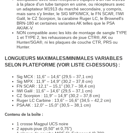
à la place d'un tube tampon en usine, ou récepteurs avec
un adaptateur M1913 du marché secondaire, y compris,
mais sans s'y limiter, le SIG MPX/MCX, le FN SCAR, l'IWI
Galil, le CZ Scorpion, la carabine Ruger LC, le Brownell's
BRN-180 et certaines variantes AK telles que le PSA
AK/AK-V.
NON compatible avec les kits de montage de sangle TYPE
1 et TYPE 2, les rehausseurs de joue CTR®, AK ou
Hunter/SGA®, ni les plaques de couche CTR, PRS ou
Hunter.
LONGUEURS MAXIMALES/MINIMALES VARIABLES
SELON PLATEFORME (VOIR LISTE CI-DESSOUS) :
Sig MCX : 11,6" – 14,6" (29,5 – 37,1 cm)
Sig MPX : 11,9" – 14,9" (30,2 – 37,8 cm)
FN SCAR : 12,1" – 15,1" (30,7 – 38,4 cm)
IWI Galil : 11,6" – 14,6" (29,5 – 37,1 cm)
CZ Scorpion : 11,9" – 14,9" (30,2 – 37,8 cm)
Ruger LC Carbine : 13,6" – 16,6" (34,5 – 42,2 cm)
PSA AK : 12,0" – 15,0" (30,5 – 38,1 cm)
Contenu de la boîte :
1 crosse Magpul UCS noire
2 appuis-joue (0,50" et 0,75")