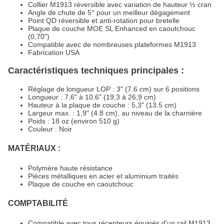
Collier M1913 réversible avec variation de hauteur ½ cran
Angle de chute de 5° pour un meilleur dégagement
Point QD réversible et anti-rotation pour bretelle
Plaque de couche MOE SL Enhanced en caoutchouc
(0,70")
Compatible avec de nombreuses plateformes M1913
Fabrication USA
Caractéristiques techniques principales :
Réglage de longueur LOP : 3" (7.6 cm) sur 6 positions
Longueur : 7,6" à 10,6" (19,3 à 26,9 cm)
Hauteur à la plaque de couche : 5,3" (13.5 cm)
Largeur max. : 1,9" (4.8 cm), au niveau de la charnière
Poids : 18 oz (environ 510 g)
Couleur : Noir
MATÉRIAUX :
Polymère haute résistance
Pièces métalliques en acier et aluminium traités
Plaque de couche en caoutchouc
COMPTABILITÉ
Compatible avec tous récepteurs équipés d'un rail M1913