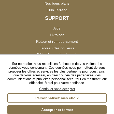
Nos bons plans
Club Terräng
SUPPORT
Aide
Livraison
Retour et remboursement
Tableau des couleurs
Réduction professionnels
Catalogues
Sur notre site, nous recueillons à chacune de vos visites des
données vous concernant. Ces données nous permettent de vous
Satisfaction Clients
proposer les offres et services les plus pertinents pour vous, ainsi
que de vous adresser, en direct ou via des partenaires, des
communications et publicités personnalisées, tout en mesurant leur
SUIVEZ-NOUS
efficacité. Merci pour votre confiance.
Continuer sans accepter
Personnalisez mes choix
Instagram
TikTok
Facebook
YouTube
LinkedIn
Accepter et fermer
Gestion des cookies