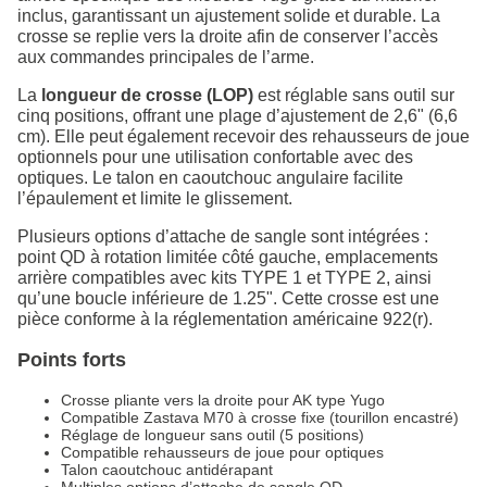
inclus, garantissant un ajustement solide et durable. La
crosse se replie vers la droite afin de conserver l’accès
aux commandes principales de l’arme.
La
longueur de crosse (LOP)
est réglable sans outil sur
cinq positions, offrant une plage d’ajustement de 2,6" (6,6
cm). Elle peut également recevoir des rehausseurs de joue
optionnels pour une utilisation confortable avec des
optiques. Le talon en caoutchouc angulaire facilite
l’épaulement et limite le glissement.
Plusieurs options d’attache de sangle sont intégrées :
point QD à rotation limitée côté gauche, emplacements
arrière compatibles avec kits TYPE 1 et TYPE 2, ainsi
qu’une boucle inférieure de 1.25". Cette crosse est une
pièce conforme à la réglementation américaine 922(r).
Points forts
Crosse pliante vers la droite pour AK type Yugo
Compatible Zastava M70 à crosse fixe (tourillon encastré)
Réglage de longueur sans outil (5 positions)
Compatible rehausseurs de joue pour optiques
Talon caoutchouc antidérapant
Multiples options d’attache de sangle QD