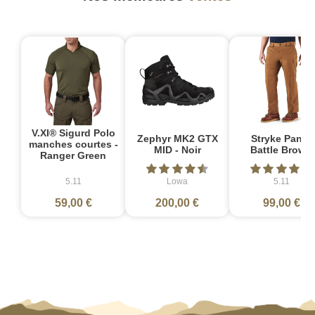
V.XI® Sigurd Polo
Zephyr MK2 GTX
Stryke Pant -
manches courtes -
MID - Noir
Battle Brown
Ranger Green
5.11
Lowa
5.11
59,00 €
200,00 €
99,00 €