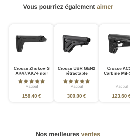
Vous pourriez également
aimer
Crosse Zhukov-S
Crosse UBR GEN2
Crosse ACS-L
AK47/AK74 noir
rétractable
Carbine Mil-Sp
Magpul
Magpul
Magpul
158,40 €
300,00 €
123,60 €
Nos meilleures
ventes