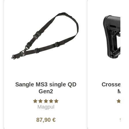
Sangle MS3 single QD
Crosse C
Gen2
Mil
Magpul
Ma
87,90 €
94,