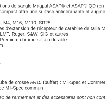
xations de sangle Magpul ASAP® et ASAP® QD (en 
compact offre une surface antidérapante et augmen
5, M4, M16, M110, SR25
s d'extension de récepteur de carabine de taille M
t, LMT, Ruger, S&W, SIG et autres
 Premium chrome-silicon durable
cm
.
de tube de crosse AR15 (buffer) : Mil-Spec et Com
tube Mil-Spec commun
ec de l'armement et des accessoires sont non cont