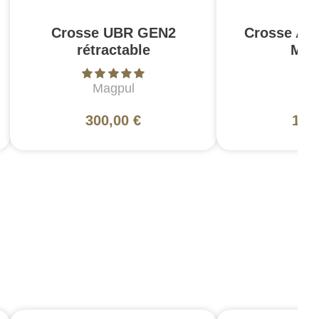
Crosse UBR GEN2
Crosse AC
rétractable
Mil
Magpul
Ma
300,00 €
123