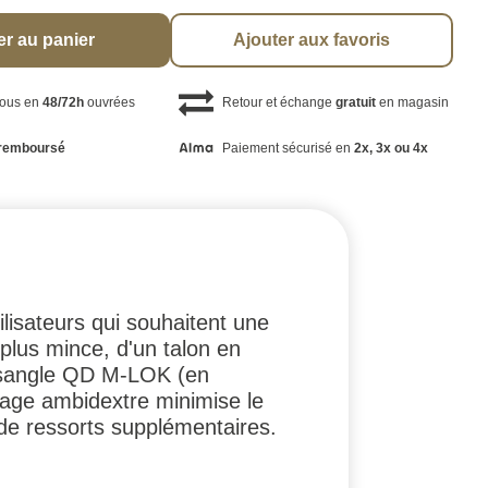
er au panier
Ajouter aux favoris
vous en
48/72h
ouvrées
Retour et échange
gratuit
en magasin
remboursé
Paiement sécurisé en
2x, 3x ou 4x
lisateurs qui souhaitent une
t plus mince, d'un talon en
de sangle QD M-LOK (en
lage ambidextre minimise le
 de ressorts supplémentaires.