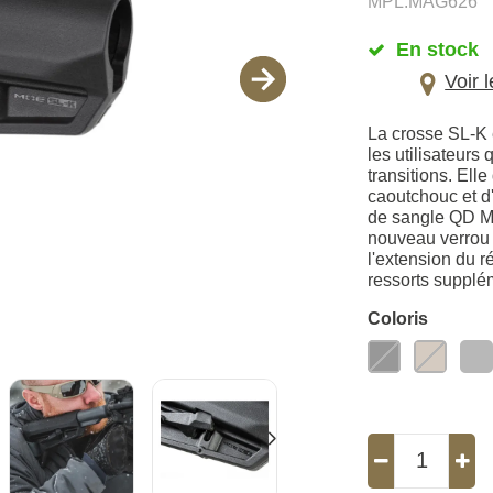
MPL.MAG626
En stock
Voir 
La crosse SL-K 
les utilisateurs
transitions. Elle
caoutchouc et d'
de sangle QD M-
nouveau verrou 
l'extension du r
ressorts supplé
Coloris