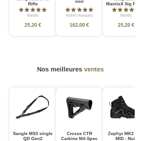
noir
Rifle
MantisX Sig P2
Mantis
Autres marques
Mantis
25,20 €
162,00 €
25,20 €
Nos meilleures
ventes
Sangle MS3 single
Crosse CTR
Zephyr MK2 G
QD Gen2
Carbine Mil-Spec
MID - Noir