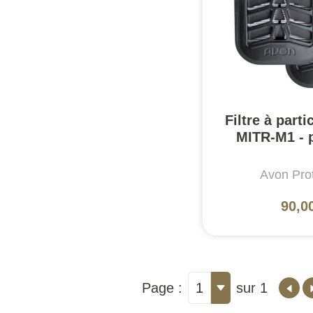
Filtre à part
MITR-M1 - 
Avon Prot
90,0
Page :
1
sur 1