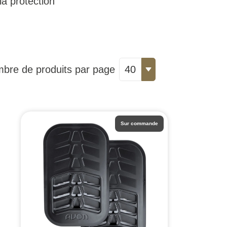
a protection
bre de produits par page
40
Sur commande