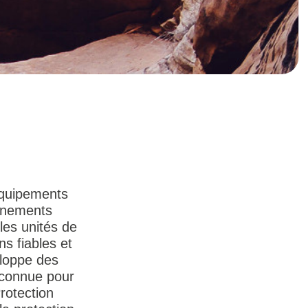
équipements
onnements
les unités de
ns fiables et
eloppe des
econnue pour
rotection