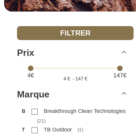
FILTRER
Prix
4€
147€
4
€ -
147
€
Marque
Breakthrough Clean Technologies
B
(
21
)
TB Outdoor
T
(
1
)