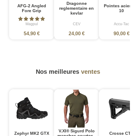
Dragonne
AFG-2 Angled
Pointes acier L
reglementaire en
Fore Grip
10
kevlar
Magpul
CEV
Accu-Tac
54,90 €
24,00 €
90,00 €
Nos meilleures
ventes
V.XI® Sigurd Polo
Zephyr MK2 GTX
Crosse CTR
manches courtes -