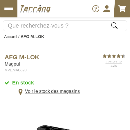
Accueil
/
AFG M-LOK
AFG M-LOK
Lire les 12
Magpul
avis
MPL.MAG598
En stock
Voir le stock des magasins