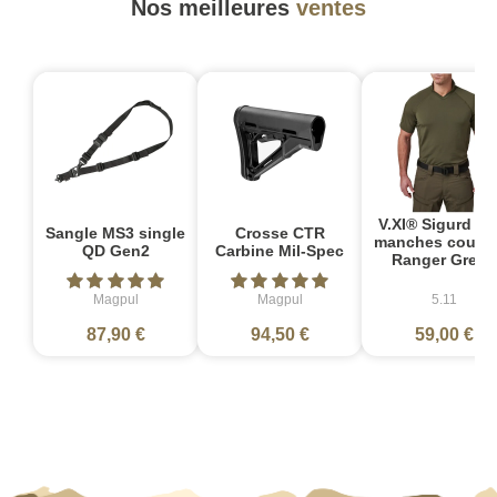
Nos meilleures
ventes
V.XI® Sigurd Po
Sangle MS3 single
Crosse CTR
manches courte
QD Gen2
Carbine Mil-Spec
Ranger Green
Magpul
Magpul
5.11
87,90 €
94,50 €
59,00 €