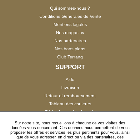
Qui sommes-nous ?
Conditions Générales de Vente
Mentions légales
Nos magasins
Nos partenaires
Nos bons plans
Club Terräng
SUPPORT
Aide
Livraison
Retour et remboursement
Tableau des couleurs
Réduction professionnels
Catalogues
Sur notre site, nous recueillons à chacune de vos visites des
données vous concernant. Ces données nous permettent de vous
Satisfaction Clients
proposer les offres et services les plus pertinents pour vous, ainsi
que de vous adresser, en direct ou via des partenaires, des