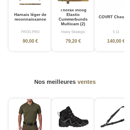
Thorax Incog
Harnais léger de
Elastic
COVRT Chest R
reconnaissance
Cummerbunds
Multicam (2)
FROG.PRO
Haley Strategic
5.11
90,00 €
79,20 €
140,00 €
Nos meilleures
ventes