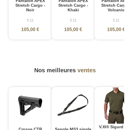
Pantalon APEX
Pantalon APEX
Pantalon APE
Stretch Cargo -
Stretch Cargo -
Stretch Cargo 
Noir
Khaki
Volcanic
5.11
5.11
5.11
105,00 €
105,00 €
105,00 €
Nos meilleures
ventes
V.XI® Sigurd Po
Crosse CTR
Sangle MS3 single