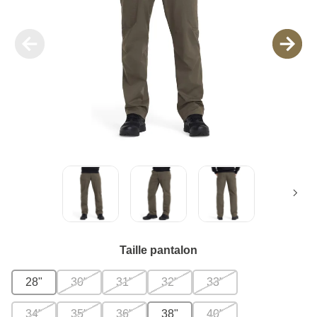
Taille pantalon
28"
30"
31"
32"
33"
34"
35"
36"
38"
40"