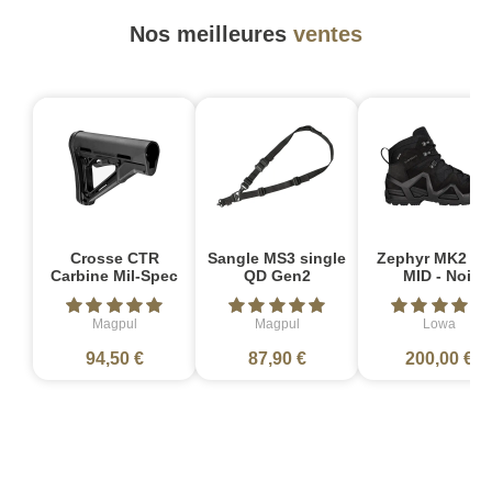
Nos meilleures
ventes
Crosse CTR
Sangle MS3 single
Zephyr MK2 G
Carbine Mil-Spec
QD Gen2
MID - Noir
Magpul
Magpul
Lowa
94,50 €
87,90 €
200,00 €