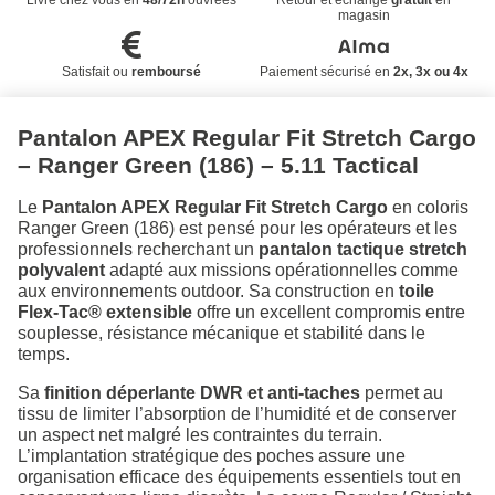
Livré chez vous en
48/72h
ouvrées
Retour et échange
gratuit
en
magasin
Satisfait ou
remboursé
Paiement sécurisé en
2x, 3x ou 4x
Pantalon APEX Regular Fit Stretch Cargo
– Ranger Green (186) – 5.11 Tactical
Le
Pantalon APEX Regular Fit Stretch Cargo
en coloris
Ranger Green (186) est pensé pour les opérateurs et les
professionnels recherchant un
pantalon tactique stretch
polyvalent
adapté aux missions opérationnelles comme
aux environnements outdoor. Sa construction en
toile
Flex-Tac® extensible
offre un excellent compromis entre
souplesse, résistance mécanique et stabilité dans le
temps.
Sa
finition déperlante DWR et anti-taches
permet au
tissu de limiter l’absorption de l’humidité et de conserver
un aspect net malgré les contraintes du terrain.
L’implantation stratégique des poches assure une
organisation efficace des équipements essentiels tout en