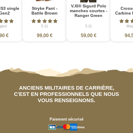
V.XI® Sigurd Polo
S3 single
Stryke Pant -
Cross
manches courtes -
Gen2
Battle Brown
Carbine 
Ranger Green
gpul
5.11
5.11
Mag
90 €
99,00 €
59,00 €
94,
ANCIENS MILITAIRES DE CARRIÈRE,
C'EST EN PROFESSIONNELS QUE NOUS
VOUS RENSEIGNONS.
Paiement sécurisé