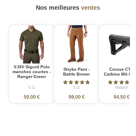
Nos meilleures
ventes
V.XI® Sigurd Polo
Stryke Pant -
Crosse CTR
manches courtes -
Battle Brown
Carbine Mil-Sp
Ranger Green
5.11
5.11
Magpul
59,00 €
99,00 €
94,50 €