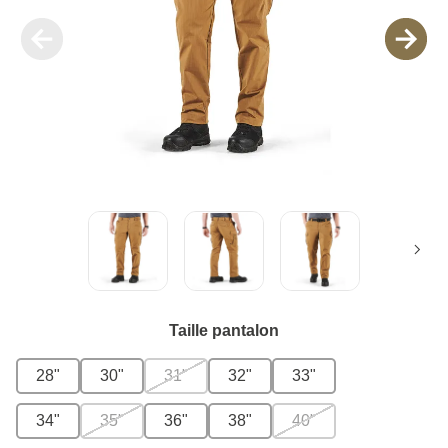
Taille pantalon
28"
30"
31"
32"
33"
34"
35"
36"
38"
40"