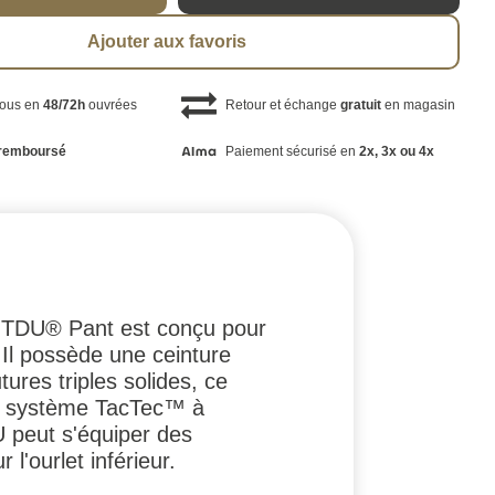
Ajouter aux favoris
vous en
48/72h
ouvrées
Retour et échange
gratuit
en magasin
remboursé
Paiement sécurisé en
2x, 3x ou 4x
le TDU® Pant est conçu pour
 Il possède une ceinture
ures triples solides, ce
du système TacTec™ à
U peut s'équiper des
l'ourlet inférieur.