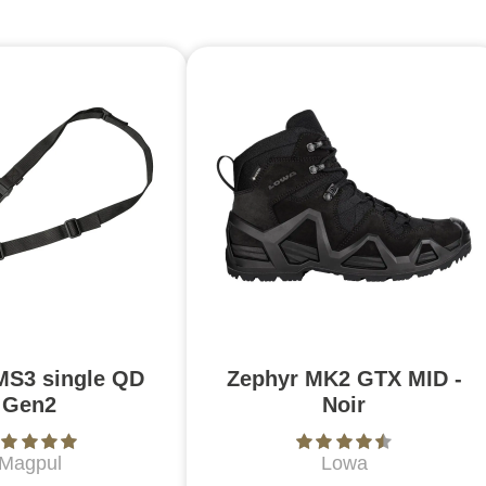
MS3 single QD
Zephyr MK2 GTX MID -
Gen2
Noir
Magpul
Lowa