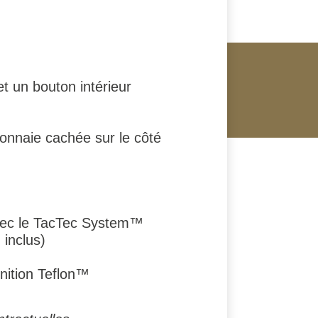
t un bouton intérieur
onnaie cachée sur le côté
avec le TacTec System™
 inclus)
inition Teflon™