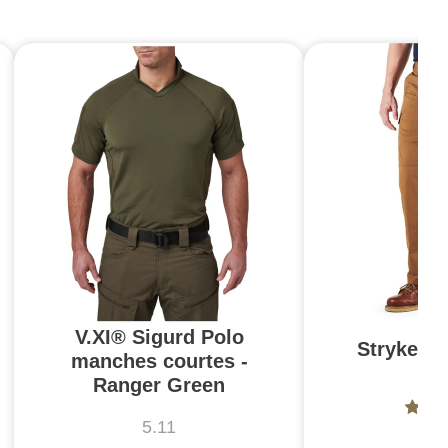
V.XI® Sigurd Polo
Stryke Pa
manches courtes -
Br
Ranger Green
5.11
5