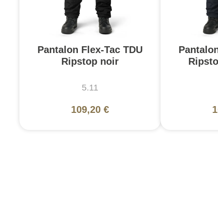
Pantalon Flex-Tac TDU
Pantalo
Ripstop noir
Ripst
5.11
109,20 €
1