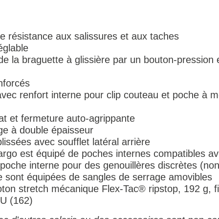
e résistance aux salissures et aux taches
églable
e la braguette à glissière par un bouton-pression e
nforcés
vec renfort interne pour clip couteau et poche à m
at et fermeture auto-agrippante
ège à double épaisseur
ssées avec soufflet latéral arrière
cargo est équipé de poches internes compatibles 
oche interne pour des genouillères discrètes (non
e sont équipées de sangles de serrage amovibles
ton stretch mécanique Flex-Tac® ripstop, 192 g, f
DU (162)