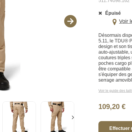
511.74098.162
Épuisé
Voir 
Désormais dispo
5.11, le TDU® P
design et son ti
auto-ajustable,
coutures triples
poches cargo pl
être compatible
s'équiper des g
serrage amovibles
Voir le guide des tail
109,20 €
Effectuer 