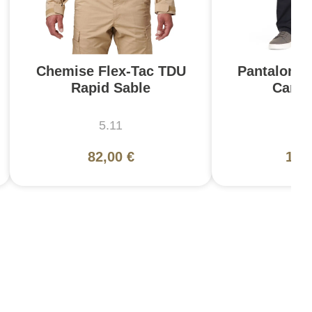
Chemise Flex-Tac TDU
Pantalon A
Rapid Sable
Cargo
5.11
5
82,00 €
105