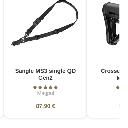
Sangle MS3 single QD
Crosse C
Gen2
Mil
Magpul
Ma
87,90 €
94,