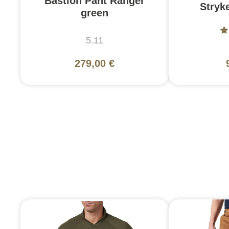
Bastion Pant Ranger
Stryke
green
5.11
279,00 €