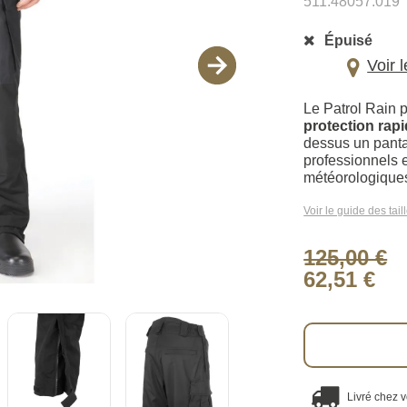
511.48057.019
Épuisé
Voir 
Le Patrol Rain p
protection rapi
dessus un pantal
professionnels e
météorologiques
Voir le guide des tail
125,00 €
62,51 €
Livré chez 