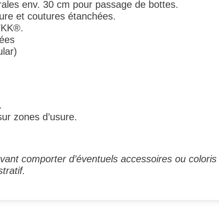
rales env. 30 cm pour passage de bottes.
ure et coutures étanchées.
 YKK®.
cées
lar)
.
sur zones d’usure.
ant comporter d’éventuels accessoires ou coloris 
tratif.