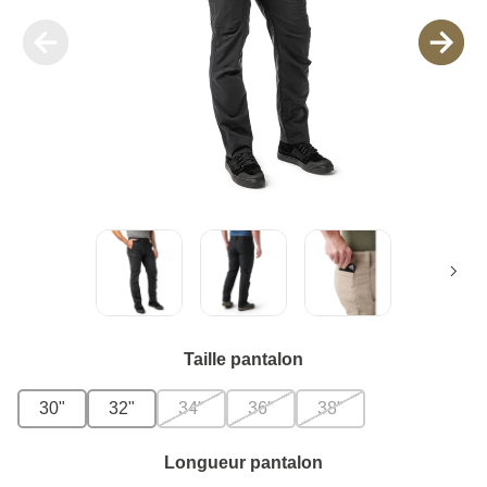
Taille pantalon
30"
32"
34"
36"
38"
Longueur pantalon