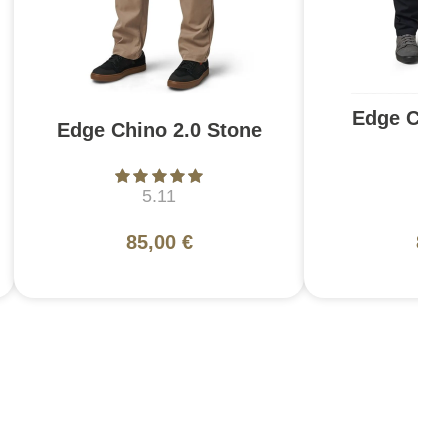
Edge Chin
Edge Chino 2.0 Stone
N
5.11
5
85,00 €
85,