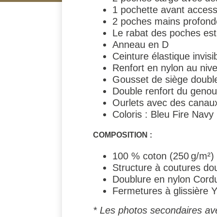
1 pochette avant access
2 poches mains profondes
Le rabat des poches est
Anneau en D
Ceinture élastique invisi
Renfort en nylon au niv
Gousset de siège doubl
Double renfort du genou 
Ourlets avec des canaux
Coloris : Bleu Fire Navy
COMPOSITION :
100 % coton (250 g/m²)
Structure à coutures dou
Doublure en nylon Cord
Fermetures à glissière
* Les photos secondaires ave