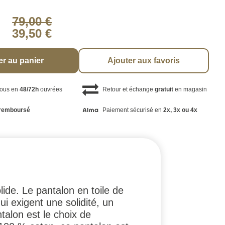
79,00 €
39,50 €
er au panier
Ajouter aux favoris
vous en
48/72h
ouvrées
Retour et échange
gratuit
en magasin
remboursé
Paiement sécurisé en
2x, 3x ou 4x
ide. Le pantalon en toile de
ui exigent une solidité, un
talon est le choix de