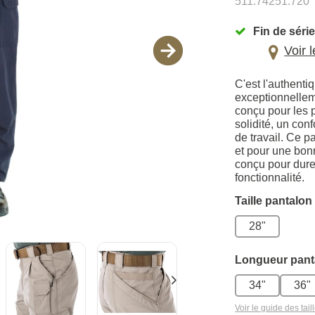
511.74251.720
Fin de série
Voir 
C'est l'authenti
exceptionnelleme
conçu pour les p
solidité, un con
de travail. Ce p
et pour une bon
conçu pour durer
fonctionnalité.
Taille pantalon
28"
Longueur pant
34"
36"
Voir le guide des tail