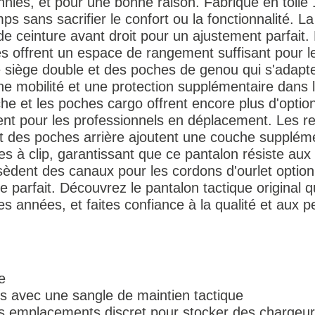
nnies, et pour une bonne raison. Fabriqué en toile
s sans sacrifier le confort ou la fonctionnalité. La 
e ceinture avant droit pour un ajustement parfait. 
 offrent un espace de rangement suffisant pour le 
 siège double et des poches de genou qui s'adapte
nne mobilité et une protection supplémentaire dans 
uche et les poches cargo offrent encore plus d'opti
ent pour les professionnels en déplacement. Les re
t des poches arrière ajoutent une couche suppléme
s à clip, garantissant que ce pantalon résiste aux r
sèdent des canaux pour les cordons d'ourlet optio
e parfait. Découvrez le pantalon tactique original q
des années, et faites confiance à la qualité et aux
e
s avec une sangle de maintien tactique
s emplacements discret pour stocker des chargeu