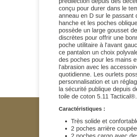
prédilection depuis des déce
conçu pour durer dans le temp
anneau en D sur le passant d
hanche et les poches obliques
possède un large gousset de
discrètes pour offrir une bo
poche utilitaire à l'avant ga
ce pantalon un choix polyval
des poches pour les mains e
l'abrasion avec les accessoire
quotidienne. Les ourlets pos
personnalisation et un réglag
la sécurité publique depuis 
toile de coton 5.11 Tactical®.
Caractéristiques :
Très solide et confortabl
2 poches arrière coupée
2 poches cargo avec de