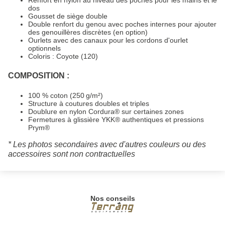
Renfort en nylon au niveau des poches pour les mains et le
dos
Gousset de siège double
Double renfort du genou avec poches internes pour ajouter
des genouillères discrètes (en option)
Ourlets avec des canaux pour les cordons d'ourlet
optionnels
Coloris : Coyote (120)
COMPOSITION :
100 % coton (250 g/m²)
Structure à coutures doubles et triples
Doublure en nylon Cordura® sur certaines zones
Fermetures à glissière YKK® authentiques et pressions
Prym®
* Les photos secondaires avec d'autres couleurs ou des
accessoires sont non contractuelles
Nos conseils