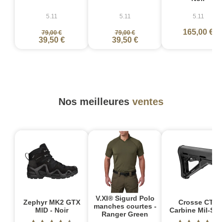
5.11
5.11
5.11
165,00 €
79,00 €
79,00 €
39,50 €
39,50 €
Nos meilleures
ventes
V.XI® Sigurd Polo
Zephyr MK2 GTX
Crosse CTR
manches courtes -
MID - Noir
Carbine Mil-Sp
Ranger Green