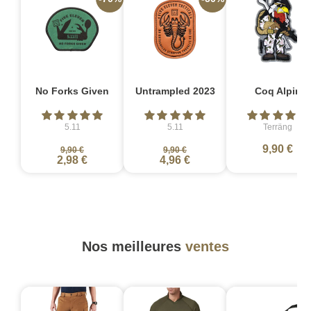
No Forks Given
Untrampled 2023
Coq Alpin
5.11
5.11
Terräng
9,90 €
9,90 €
9,90 €
2,98 €
4,96 €
Nos meilleures
ventes