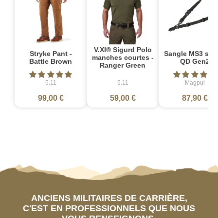
V.XI® Sigurd Polo
Stryke Pant -
Sangle MS3 sin
manches courtes -
Battle Brown
QD Gen2
Ranger Green
5.11
5.11
Magpul
99,00 €
59,00 €
87,90 €
ANCIENS MILITAIRES DE CARRIÈRE,
C'EST EN PROFESSIONNELS QUE NOUS