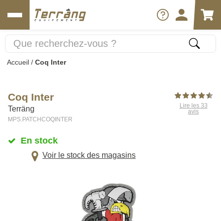
Accueil
/
Coq Inter
Coq Inter
Lire les 33
Terräng
avis
MPS.PATCHCOQINTER
En stock
Voir le stock des magasins