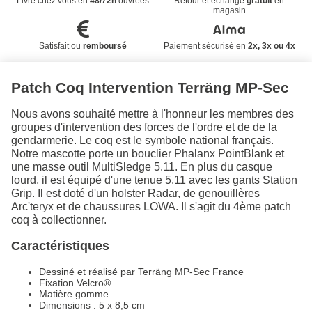
Livré chez vous en
48/72h
ouvrées
Retour et échange
gratuit
en
magasin
Satisfait ou
remboursé
Paiement sécurisé en
2x, 3x ou 4x
Patch Coq Intervention Terräng MP-Sec
Nous avons souhaité mettre à l'honneur les membres des
groupes d'intervention des forces de l'ordre et de de la
gendarmerie. Le coq est le symbole national français.
Notre mascotte porte un bouclier Phalanx PointBlank et
une masse outil MultiSledge 5.11. En plus du casque
lourd, il est équipé d'une tenue 5.11 avec les gants Station
Grip. Il est doté d'un holster Radar, de genouillères
Arc'teryx et de chaussures LOWA. Il s'agit du 4ème patch
coq à collectionner.
Caractéristiques
Dessiné et réalisé par Terräng MP-Sec France
Fixation Velcro®
Matière gomme
Dimensions : 5 x 8,5 cm