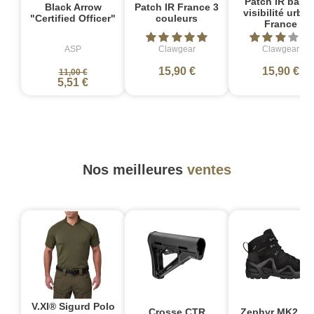
Patch IR bass
Black Arrow
Patch IR France 3
visibilité urbai
"Certified Officer"
couleurs
France
ASP
Clawgear
Clawgear
15,90 €
15,90 €
11,00 €
5,51 €
Nos meilleures
ventes
V.XI® Sigurd Polo
Crosse CTR
Zephyr MK2 G