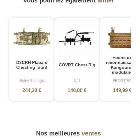
Vous pourriez également
aimer
Poche de
D3CRH Placard
reconnaissanc
COVRT Chest Rig
Chest rig lourd
Kangourou
modulaire
Haley Strategic
5.11
FROG.PRO
244,20 €
140,00 €
149,99 €
Nos meilleures
ventes