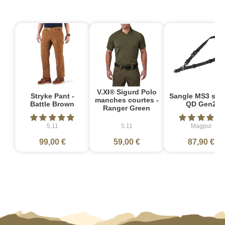
V.XI® Sigurd Polo
Stryke Pant -
Sangle MS3 sin
manches courtes -
Battle Brown
QD Gen2
Ranger Green
5.11
5.11
Magpul
99,00 €
59,00 €
87,90 €