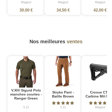
Magpul
Magpul
Magpul
30,00 €
34,50 €
42,00 €
Nos meilleures
ventes
V.XI® Sigurd Polo
Stryke Pant -
Crosse CTR
manches courtes -
Battle Brown
Carbine Mil-Sp
Ranger Green
5.11
5.11
Magpul