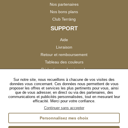
Nos partenaires
Nos bons plans
Club Terräng
SUPPORT
Aide
Livraison
Retour et remboursement
Tableau des couleurs
Réduction professionnels
Catalogues
Sur notre site, nous recueillons à chacune de vos visites des
données vous concernant. Ces données nous permettent de vous
Satisfaction Clients
proposer les offres et services les plus pertinents pour vous, ainsi
que de vous adresser, en direct ou via des partenaires, des
communications et publicités personnalisées, tout en mesurant leur
SUIVEZ-NOUS
efficacité. Merci pour votre confiance.
Continuer sans accepter
Personnalisez mes choix
Instagram
TikTok
Facebook
YouTube
LinkedIn