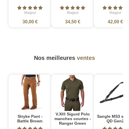
Magpul
Magpul
Magpul
30,00 €
34,50 €
42,00 €
Nos meilleures
ventes
V.XI® Sigurd Polo
Stryke Pant -
Sangle MS3 sin
manches courtes -
Battle Brown
QD Gen2
Ranger Green