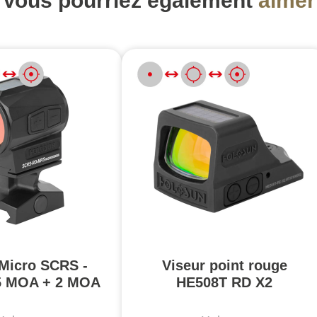
Vous pourriez également
aimer
 Micro SCRS -
Viseur point rouge
5 MOA + 2 MOA
HE508T RD X2