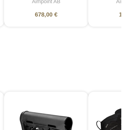
Aimpoint AB
Aimpo
678,00 €
122