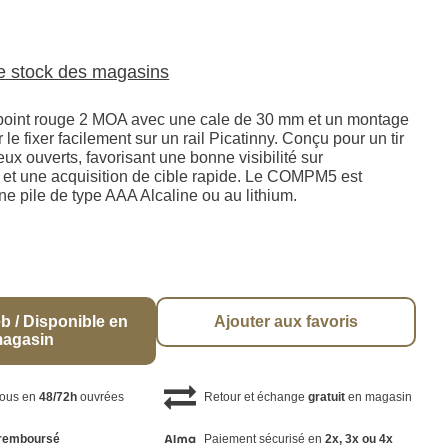
le stock des magasins
 point rouge 2 MOA avec une cale de 30 mm et un montage
le fixer facilement sur un rail Picatinny. Conçu pour un tir
ux ouverts, favorisant une bonne visibilité sur
 et une acquisition de cible rapide. Le COMPM5 est
e pile de type AAA Alcaline ou au lithium.
b / Disponible en
Ajouter aux favoris
agasin
vous en
48/72h
ouvrées
Retour et échange
gratuit
en magasin
remboursé
Paiement sécurisé en
2x, 3x ou 4x