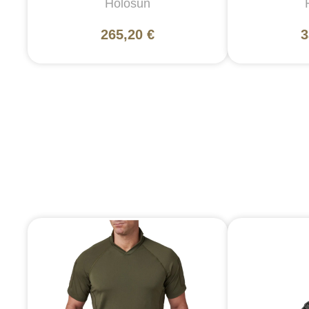
Holosun
265,20 €
3