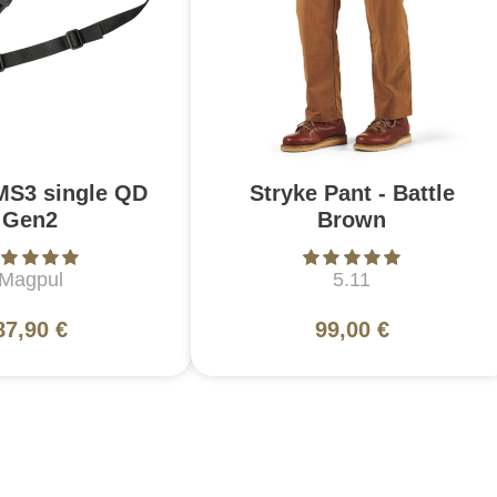
MS3 single QD
Stryke Pant - Battle
Gen2
Brown
Magpul
5.11
87,90 €
99,00 €