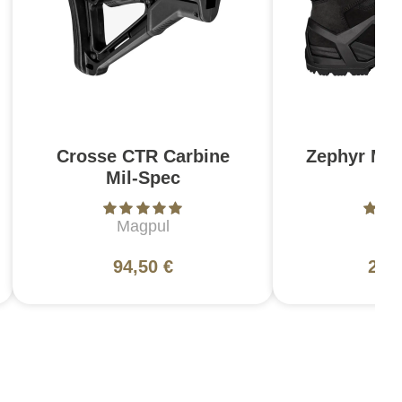
Crosse CTR Carbine
Zephyr MK
Mil-Spec
N
Magpul
L
94,50 €
200