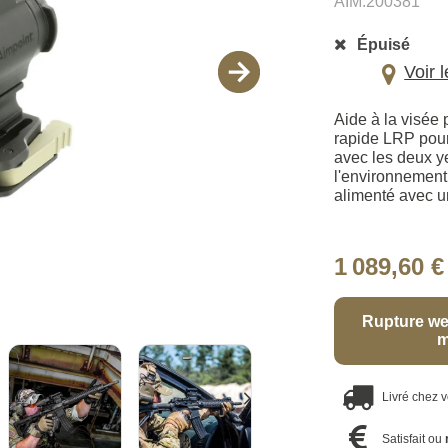
AIM.200381
Épuisé
Voir 
Aide à la visée
rapide LRP pour 
avec les deux ye
l'environnement
alimenté avec un
1 089,60 €
Rupture we
m
Livré chez 
Satisfait ou