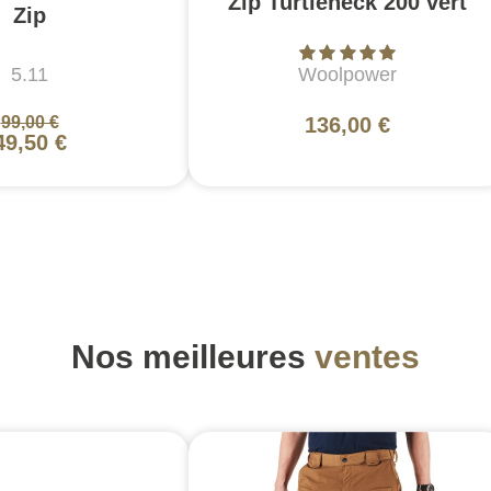
Zip Turtleneck 200 vert
Zip
5.11
Woolpower
99,00 €
136,00 €
49,50 €
Nos meilleures
ventes