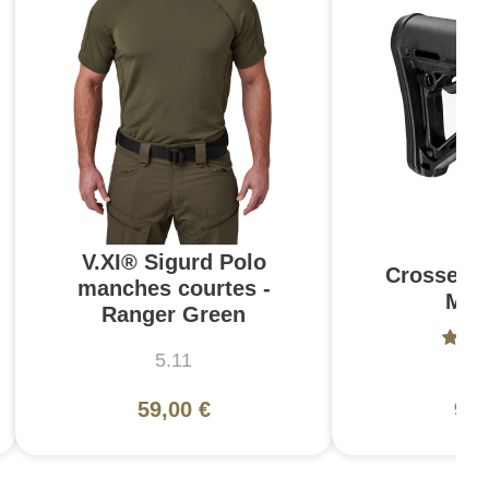
V.XI® Sigurd Polo
Crosse C
manches courtes -
Mil
Ranger Green
5.11
Ma
59,00 €
94,