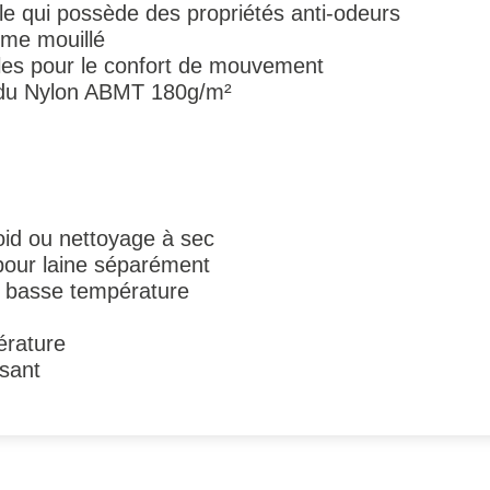
le qui possède des propriétés anti-odeurs
ême mouillé
lles pour le confort de mouvement
c du Nylon ABMT 180g/m²
id ou nettoyage à sec
pour laine séparément
à basse température
érature
ssant