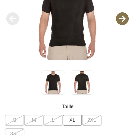
Taille
S
M
L
XL
2XL
3XL