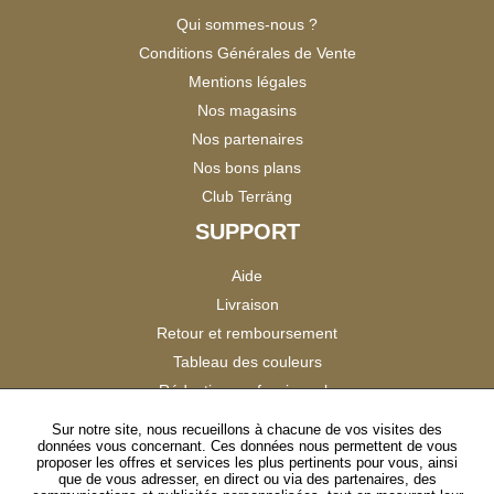
Qui sommes-nous ?
Conditions Générales de Vente
Mentions légales
Nos magasins
Nos partenaires
Nos bons plans
Club Terräng
SUPPORT
Aide
Livraison
Retour et remboursement
Tableau des couleurs
Réduction professionnels
Catalogues
Sur notre site, nous recueillons à chacune de vos visites des
données vous concernant. Ces données nous permettent de vous
Satisfaction Clients
proposer les offres et services les plus pertinents pour vous, ainsi
que de vous adresser, en direct ou via des partenaires, des