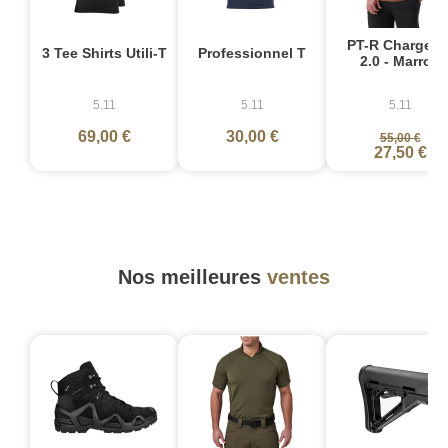
PT-R Charge L
3 Tee Shirts Utili-T
Professionnel T
2.0 - Marron
5.11
5.11
5.11
69,00 €
30,00 €
55,00 €
27,50 €
Nos meilleures
ventes