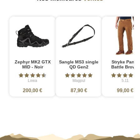
Zephyr MK2 GTX
Sangle MS3 single
Stryke Pant -
MID - Noir
QD Gen2
Battle Brown
Lowa
Magpul
5.11
200,00 €
87,90 €
99,00 €