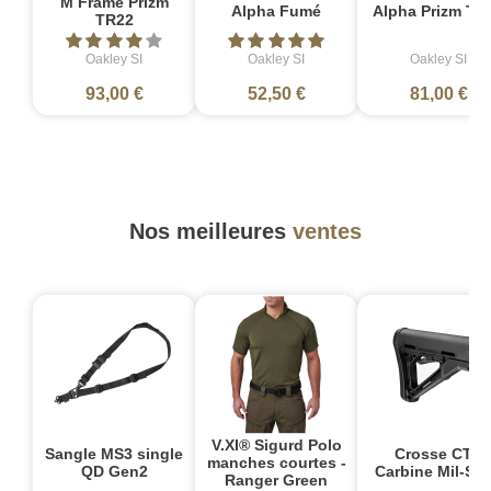
M Frame Prizm
Alpha Fumé
Alpha Prizm TR
TR22
Oakley SI
Oakley SI
Oakley SI
93,00 €
52,50 €
81,00 €
Nos meilleures
ventes
V.XI® Sigurd Polo
Sangle MS3 single
Crosse CTR
manches courtes -
QD Gen2
Carbine Mil-Sp
Ranger Green