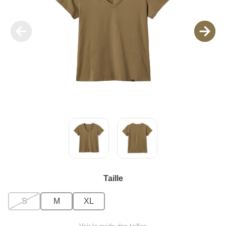
Taille
S
M
XL