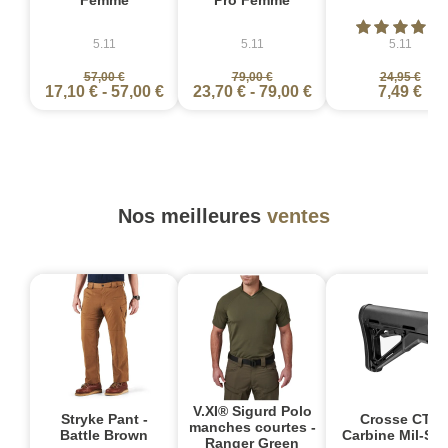
5.11
5.11
5.11
57,00 €
79,00 €
24,95 €
17,10 €
-
57,00 €
23,70 €
-
79,00 €
7,49 €
Nos meilleures
ventes
V.XI® Sigurd Polo
Stryke Pant -
Crosse CTR
manches courtes -
Battle Brown
Carbine Mil-Sp
Ranger Green