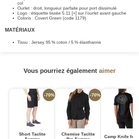
col
Ourlet : droit, longueur parfaite pour port dissimulé
Logo : étiquette tissée 5.11 [+] sur l’ourlet avant gauche
Coloris : Covert Green (code 1179)
MATÉRIAUX
Tissu : Jersey 95 % coton / 5 % élasthanne
Vous pourriez également
aimer
-70%
-70%
-
Short Taclite
Chemise Taclite
Camp Knife fem
Femme
Pro Femme