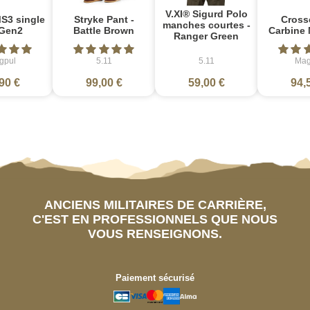
V.XI® Sigurd Polo
S3 single
Stryke Pant -
Cross
manches courtes -
Gen2
Battle Brown
Carbine 
Ranger Green
gpul
5.11
5.11
Mag
90 €
99,00 €
59,00 €
94,
ANCIENS MILITAIRES DE CARRIÈRE,
C'EST EN PROFESSIONNELS QUE NOUS
VOUS RENSEIGNONS.
Paiement sécurisé