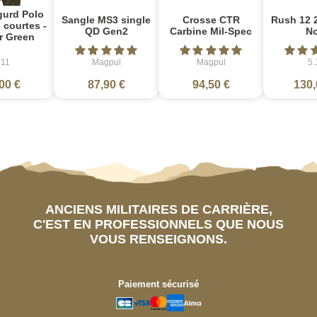
gurd Polo
Sangle MS3 single
Crosse CTR
Rush 12 2
courtes -
QD Gen2
Carbine Mil-Spec
No
r Green
.11
Magpul
Magpul
5.
00 €
87,90 €
94,50 €
130,
ANCIENS MILITAIRES DE CARRIÈRE,
C'EST EN PROFESSIONNELS QUE NOUS
VOUS RENSEIGNONS.
Paiement sécurisé