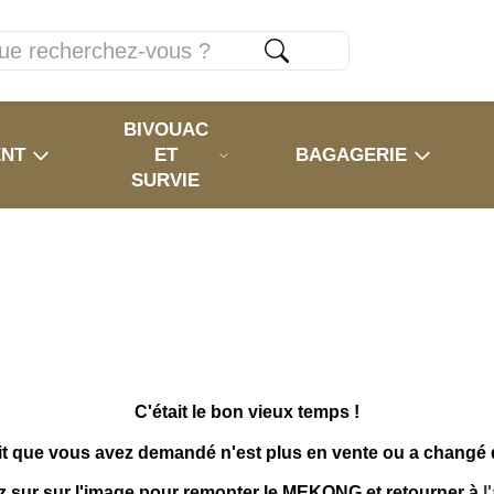
BIVOUAC
ENT
ET
BAGAGERIE
SURVIE
C'était le bon vieux temps !
it que vous avez demandé n'est plus en vente ou a changé
z sur sur l'image pour remonter le MEKONG et retourner à
l