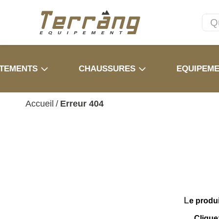
TEMENTS
CHAUSSURES
EQUIPEM
Accueil
/
Erreur 404
L
e produ
Clique