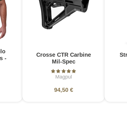
lo
Crosse CTR Carbine
St
s -
Mil-Spec
Magpul
94,50 €