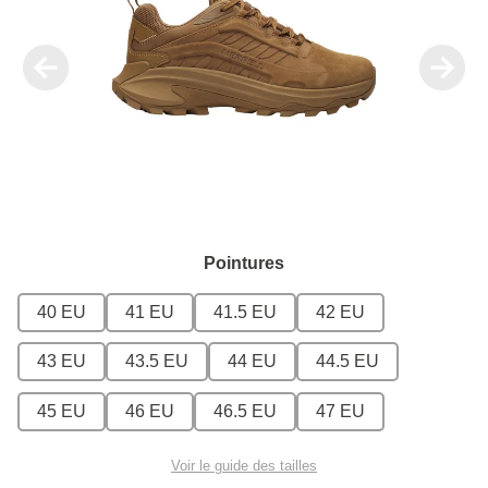
Pointures
40 EU
41 EU
41.5 EU
42 EU
43 EU
43.5 EU
44 EU
44.5 EU
45 EU
46 EU
46.5 EU
47 EU
Voir le guide des tailles