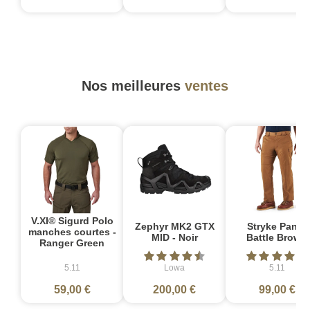
Nos meilleures
ventes
V.XI® Sigurd Polo
Zephyr MK2 GTX
Stryke Pant -
manches courtes -
MID - Noir
Battle Brown
Ranger Green
5.11
Lowa
5.11
59,00 €
200,00 €
99,00 €