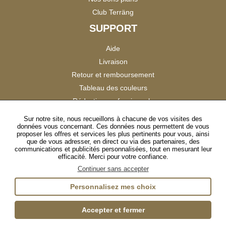
Club Terräng
SUPPORT
Aide
Livraison
Retour et remboursement
Tableau des couleurs
Réduction professionnels
Catalogues
Sur notre site, nous recueillons à chacune de vos visites des
données vous concernant. Ces données nous permettent de vous
Satisfaction Clients
proposer les offres et services les plus pertinents pour vous, ainsi
que de vous adresser, en direct ou via des partenaires, des
communications et publicités personnalisées, tout en mesurant leur
SUIVEZ-NOUS
efficacité. Merci pour votre confiance.
Continuer sans accepter
Personnalisez mes choix
Instagram
TikTok
Facebook
YouTube
LinkedIn
Accepter et fermer
Gestion des cookies
Plan du site