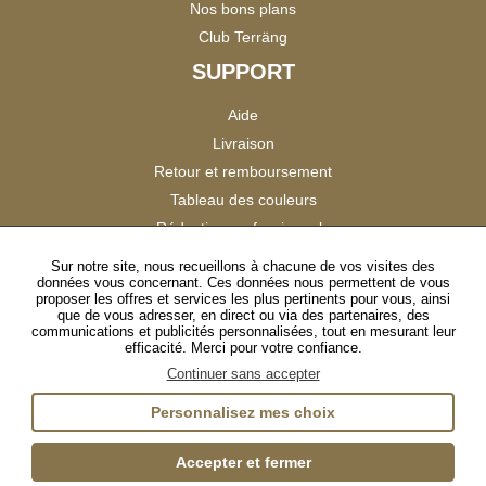
Nos bons plans
Club Terräng
SUPPORT
Aide
Livraison
Retour et remboursement
Tableau des couleurs
Réduction professionnels
Catalogues
Sur notre site, nous recueillons à chacune de vos visites des
données vous concernant. Ces données nous permettent de vous
Satisfaction Clients
proposer les offres et services les plus pertinents pour vous, ainsi
que de vous adresser, en direct ou via des partenaires, des
communications et publicités personnalisées, tout en mesurant leur
SUIVEZ-NOUS
efficacité. Merci pour votre confiance.
Continuer sans accepter
Personnalisez mes choix
Instagram
TikTok
Facebook
YouTube
LinkedIn
Accepter et fermer
Gestion des cookies