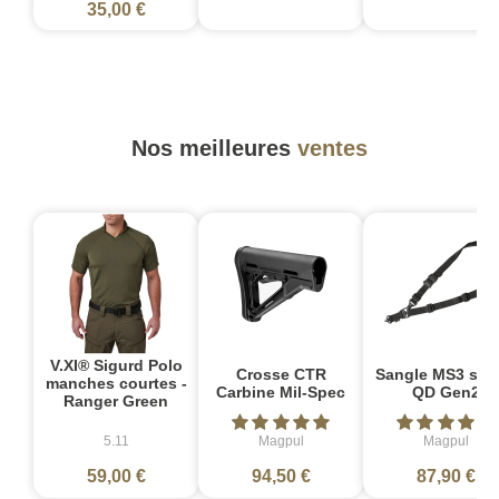
35,00 €
Nos meilleures
ventes
V.XI® Sigurd Polo
Crosse CTR
Sangle MS3 sin
manches courtes -
Carbine Mil-Spec
QD Gen2
Ranger Green
5.11
Magpul
Magpul
59,00 €
94,50 €
87,90 €