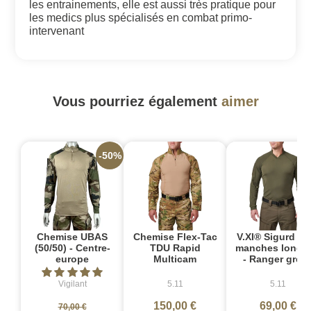
les entrainements, elle est aussi très pratique pour
les medics plus spécialisés en combat primo-
intervenant
Vous pourriez également
aimer
-50%
Chemise UBAS
Chemise Flex-Tac
V.XI® Sigurd Po
(50/50) - Centre-
TDU Rapid
manches longu
europe
Multicam
- Ranger gree
Vigilant
5.11
5.11
150,00 €
69,00 €
70,00 €