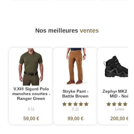
Nos meilleures
ventes
V.XI® Sigurd Polo
Stryke Pant -
Zephyr MK2 G
manches courtes -
Battle Brown
MID - Noir
Ranger Green
5.11
5.11
Lowa
59,00 €
99,00 €
200,00 €