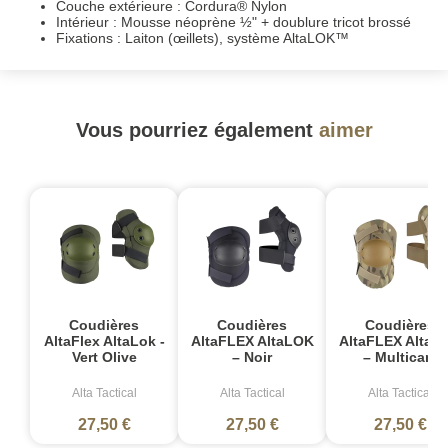
Couche extérieure : Cordura® Nylon
Intérieur : Mousse néoprène ½" + doublure tricot brossé
Fixations : Laiton (œillets), système AltaLOK™
Vous pourriez également
aimer
Coudières
Coudières
Coudières
AltaFlex AltaLok -
AltaFLEX AltaLOK
AltaFLEX AltaL
Vert Olive
– Noir
– Multicam
Alta Tactical
Alta Tactical
Alta Tactical
27,50 €
27,50 €
27,50 €