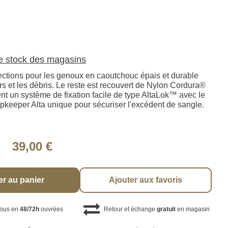
le stock des magasins
ctions pour les genoux en caoutchouc épais et durable
rs et les débris. Le reste est recouvert de Nylon Cordura®
nt un système de fixation facile de type AltaLok™ avec le
pkeeper Alta unique pour sécuriser l'excédent de sangle.
39,00 €
er au panier
Ajouter aux favoris
vous en
48/72h
ouvrées
Retour et échange
gratuit
en magasin