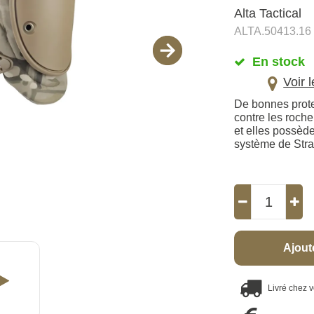
Alta Tactical
ALTA.50413.16
En stock
Voir 
De bonnes prote
contre les roche
et elles possède
système de Stra
Ajout
Livré chez 