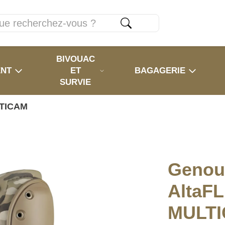
BIVOUAC
ENT
ET
BAGAGERIE
SURVIE
LTICAM
Genoui
AltaFL
MULT