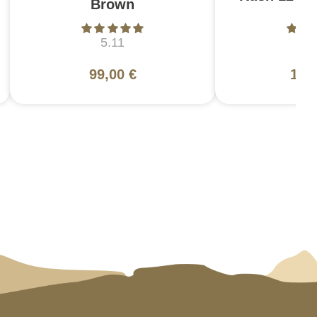
Brown
5.11
5
99,00 €
130