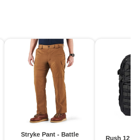
Stryke Pant - Battle
Rush 12 2.0