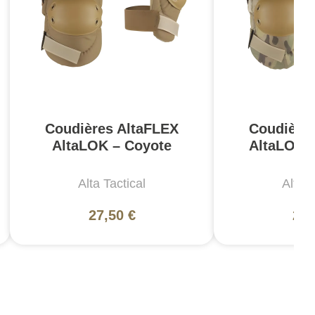
Coudières AltaFLEX
Coudière
AltaLOK – Coyote
AltaLOK 
Alta Tactical
Alta T
27,50 €
27,