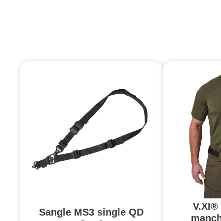
V.XI®
Sangle MS3 single QD
manch