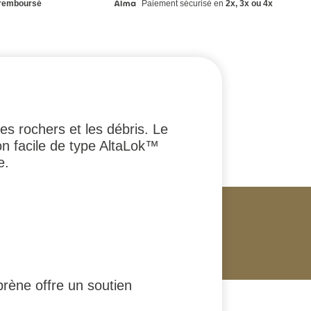
remboursé
Paiement sécurisé en
2x, 3x ou 4x
s rochers et les débris. Le
on facile de type AltaLok™
e.
rène offre un soutien