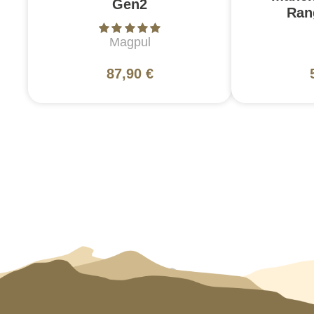
Gen2
Ran
Magpul
87,90 €