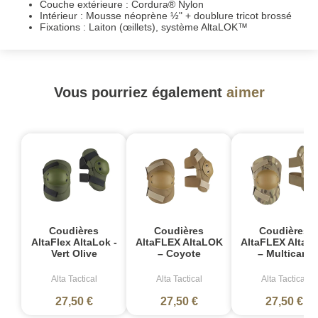
Couche extérieure : Cordura® Nylon
Intérieur : Mousse néoprène ½" + doublure tricot brossé
Fixations : Laiton (œillets), système AltaLOK™
Vous pourriez également
aimer
Coudières
Coudières
Coudières
AltaFlex AltaLok -
AltaFLEX AltaLOK
AltaFLEX AltaL
Vert Olive
– Coyote
– Multicam
Alta Tactical
Alta Tactical
Alta Tactical
27,50 €
27,50 €
27,50 €