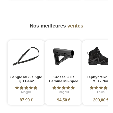
Nos meilleures
ventes
Sangle MS3 single
Crosse CTR
Zephyr MK2 G
QD Gen2
Carbine Mil-Spec
MID - Noir
Magpul
Magpul
Lowa
87,90 €
94,50 €
200,00 €