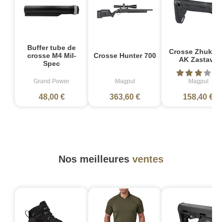
Buffer tube de
Crosse Zhukov
crosse M4 Mil-
Crosse Hunter 700
AK Zastava
Spec
Grand Power
Magpul
Magpul
48,00 €
363,60 €
158,40 €
Nos meilleures
ventes