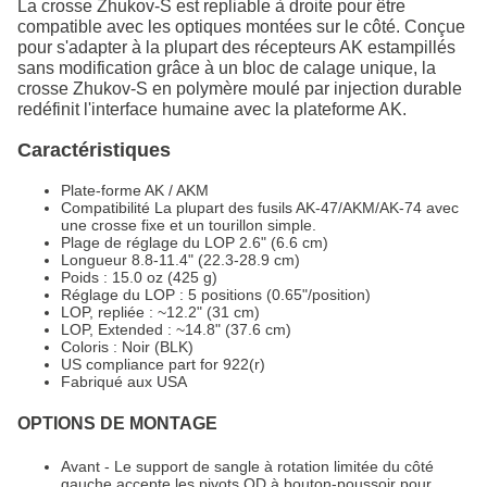
La crosse Zhukov-S est repliable à droite pour être
compatible avec les optiques montées sur le côté. Conçue
pour s'adapter à la plupart des récepteurs AK estampillés
sans modification grâce à un bloc de calage unique, la
crosse Zhukov-S en polymère moulé par injection durable
redéfinit l'interface humaine avec la plateforme AK.
Caractéristiques
Plate-forme AK / AKM
Compatibilité La plupart des fusils AK-47/AKM/AK-74 avec
une crosse fixe et un tourillon simple.
Plage de réglage du LOP 2.6" (6.6 cm)
Longueur 8.8-11.4" (22.3-28.9 cm)
Poids : 15.0 oz (425 g)
Réglage du LOP : 5 positions (0.65"/position)
LOP, repliée : ~12.2" (31 cm)
LOP, Extended : ~14.8" (37.6 cm)
Coloris : Noir (BLK)
US compliance part for 922(r)
Fabriqué aux USA
OPTIONS DE MONTAGE
Avant - Le support de sangle à rotation limitée du côté
gauche accepte les pivots QD à bouton-poussoir pour