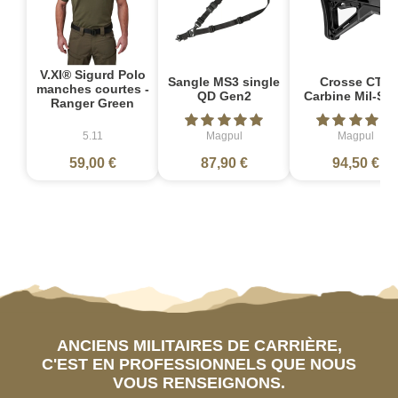
V.XI® Sigurd Polo
Sangle MS3 single
Crosse CTR
manches courtes -
QD Gen2
Carbine Mil-Sp
Ranger Green
5.11
Magpul
Magpul
59,00 €
87,90 €
94,50 €
ANCIENS MILITAIRES DE CARRIÈRE,
C'EST EN PROFESSIONNELS QUE NOUS
VOUS RENSEIGNONS.