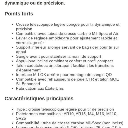
dynamique ou de précision
.
Points forts
Crosse télescopique légère conçue pour tir dynamique et
précision
Compatible avec tubes de crosse carbine Mil-Spec et A5
Levier de réglage ambidextre pour ajustement rapide et
verrouillage sûr
Support inférieur allongé servant de bag rider pour tir sur
appui
Sangle avant pour stabiliser la main de support
Appui-joue incliné combinant confort et profil compact
Talon caoutchouc antidérapant facilitant les transitions
d’épaulement
Interface M-LOK arrière pour montage de sangle QD
Compatible avec rehausseurs de joue CTR et talon MOE
SL Enhanced
Fabrication aux États-Unis
Caractéristiques principales
Type : crosse télescopique légère pour tir de précision
Plateformes compatibles : AR10, AR15, M4, M16, M110,
SR25
Compatibilité : tube de crosse carbine Mil-Spec (non inclus)
Longueur de crosse repliée (LOP) : environ 26,7 cm (10.5