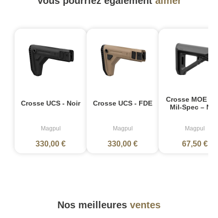
Vous pourriez également
aimer
Crosse MOE RL
Crosse UCS - Noir
Crosse UCS - FDE
Mil-Spec – Noi
Magpul
Magpul
Magpul
330,00 €
330,00 €
67,50 €
Nos meilleures
ventes