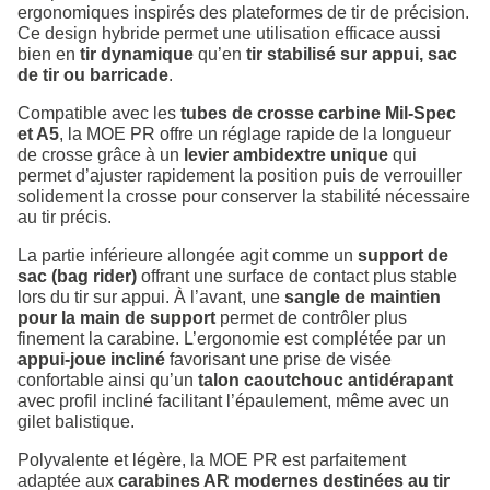
ergonomiques inspirés des plateformes de tir de précision.
Ce design hybride permet une utilisation efficace aussi
bien en
tir dynamique
qu’en
tir stabilisé sur appui, sac
de tir ou barricade
.
Compatible avec les
tubes de crosse carbine Mil-Spec
et A5
, la MOE PR offre un réglage rapide de la longueur
de crosse grâce à un
levier ambidextre unique
qui
permet d’ajuster rapidement la position puis de verrouiller
solidement la crosse pour conserver la stabilité nécessaire
au tir précis.
La partie inférieure allongée agit comme un
support de
sac (bag rider)
offrant une surface de contact plus stable
lors du tir sur appui. À l’avant, une
sangle de maintien
pour la main de support
permet de contrôler plus
finement la carabine. L’ergonomie est complétée par un
appui-joue incliné
favorisant une prise de visée
confortable ainsi qu’un
talon caoutchouc antidérapant
avec profil incliné facilitant l’épaulement, même avec un
gilet balistique.
Polyvalente et légère, la MOE PR est parfaitement
adaptée aux
carabines AR modernes destinées au tir