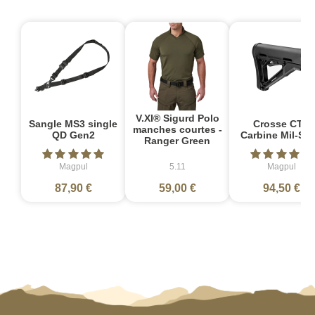
V.XI® Sigurd Polo
Sangle MS3 single
Crosse CTR
manches courtes -
QD Gen2
Carbine Mil-Sp
Ranger Green
Magpul
5.11
Magpul
87,90 €
59,00 €
94,50 €