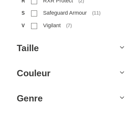
RXR Protect
R
(
2
)
Safeguard Armour
S
(
11
)
Vigilant
V
(
7
)
Taille
Couleur
Genre