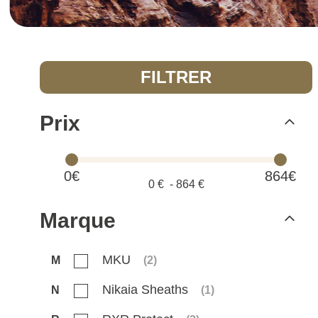
FILTRER
Prix
0€
864€
0
€ -
864
€
Marque
MKU
M
(
2
)
Nikaia Sheaths
N
(
1
)