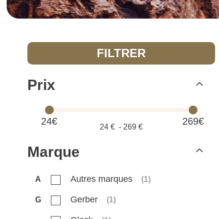
FILTRER
Prix
24€
269€
24
€ -
269
€
Marque
Autres marques
A
(
1
)
Gerber
G
(
1
)