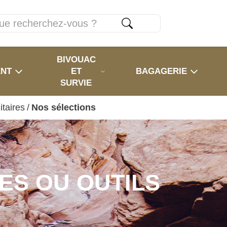
BIVOUAC
ENT
ET
BAGAGERIE
SURVIE
itaires
/
Nos sélections
ES OU OUTILS