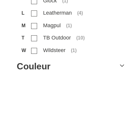
Glock
(
1
)
Leatherman
L
(
4
)
Magpul
M
(
1
)
TB Outdoor
T
(
10
)
Wildsteer
W
(
1
)
Couleur