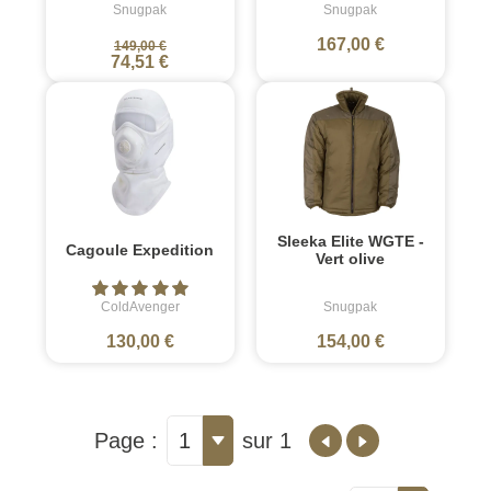
Snugpak
Snugpak
167,00 €
149,00 €
74,51 €
Sleeka Elite WGTE -
Cagoule Expedition
Vert olive
ColdAvenger
Snugpak
130,00 €
154,00 €
Page :
1
sur 1