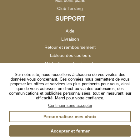
Nos bons plans
Club Terräng
SUPPORT
Aide
Livraison
Retour et remboursement
Tableau des couleurs
Réduction professionnels
Catalogues
Sur notre site, nous recueillons à chacune de vos visites des
données vous concernant. Ces données nous permettent de vous
Satisfaction Clients
proposer les offres et services les plus pertinents pour vous, ainsi
que de vous adresser, en direct ou via des partenaires, des
communications et publicités personnalisées, tout en mesurant leur
SUIVEZ-NOUS
efficacité. Merci pour votre confiance.
Continuer sans accepter
Personnalisez mes choix
Instagram
TikTok
Facebook
YouTube
LinkedIn
Accepter et fermer
Gestion des cookies
Plan du site