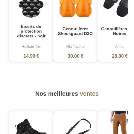
Inserts de
Genouillères
Genouillères Z2
protection
Shockguard D3O
Noires
discrets - noir
Helikon Tex
Alta Tactical
Arktis
14,99 €
30,00 €
28,80 €
Nos meilleures
ventes