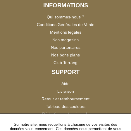
INFORMATIONS
Qui sommes-nous ?
Conditions Générales de Vente
Mentions légales
Nos magasins
Nos partenaires
Nos bons plans
Club Terräng
SUPPORT
Aide
Livraison
Retour et remboursement
Tableau des couleurs
Réduction professionnels
Catalogues
Sur notre site, nous recueillons à chacune de vos visites des
données vous concernant. Ces données nous permettent de vous
Satisfaction Clients