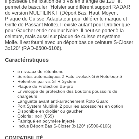
Il possède une fixation de 3 Vis en triangle de 120° et
permet de basculer l'Holster sur différent support RADAR
de version MULTILINK II (Déport Bas, Haut, Moyen,
Plaque de Cuisse, Adaptateur pour différente marque et
Griffe de Passant Molle). Il existe autant pour Droitier que
pour Gaucher et de couleur Noire. Il peut se porter à la
ceinture, mais aussi sur plaque de cuisse et système
Molle. Il est fourni avec un déport bas de ceinture S-Closer
3x120° (RAD-6500-6106).
Caractéristiques
5 niveaux de rétentions
Suretés automatiques 2 Fats Evolock-S & Rotoloop-S
Rétention par vis STR System
Plaque de Protection BS-pro
Enveloppe de protection des Boutons poussoirs de
chargeurs
Languette avant anti-arrachement Roto Guard
Port System Multilink 2 pour les accessoires en option
Disponible en droitier ou gaucher
Coloris : noir (059)
Fabriqué en polymère injecté
Inclus Déport Bas S-Closer 3x120° (6500-6106)
COMPATIBILITÉ