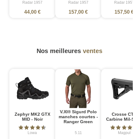
Radar 1957
Radar 1957
Radar 1957
44,00 €
157,00 €
157,50 €
Nos meilleures
ventes
V.XI® Sigurd Polo
Zephyr MK2 GTX
Crosse CTR
manches courtes -
MID - Noir
Carbine Mil-Sp
Ranger Green
Lowa
5.11
Magpul