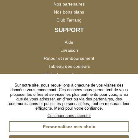
Nos partenaires
Nos bons plans
Club Terräng
SUPPORT
Aide
Livraison
Retour et remboursement
Tableau des couleurs
Réduction professionnels
Catalogues
Sur notre site, nous recueillons à chacune de vos visites des
données vous concernant. Ces données nous permettent de vous
Satisfaction Clients
proposer les offres et services les plus pertinents pour vous, ainsi
que de vous adresser, en direct ou via des partenaires, des
communications et publicités personnalisées, tout en mesurant leur
SUIVEZ-NOUS
efficacité. Merci pour votre confiance.
Continuer sans accepter
Personnalisez mes choix
Instagram
TikTok
Facebook
YouTube
LinkedIn