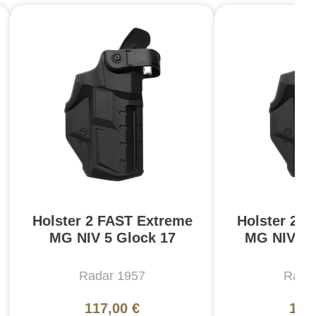
Holster 2 FAST Extreme
Holster 2 
MG NIV 5 Glock 17
MG NIV 5 
Radar 1957
Rada
117,00 €
117