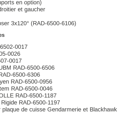
upports en option)
droitier et gaucher
Closer 3x120° (RAD-6500-6106)
es
-6502-0017
05-0026
507-0017
e UBM RAD-6500-6506
e RAD-6500-6306
oyen RAD-6500-0956
stem RAD-6500-0046
 MOLLE RAD-6500-1187
 Rigide RAD-6500-1197
 plaque de cuisse Gendarmerie et Blackhawk