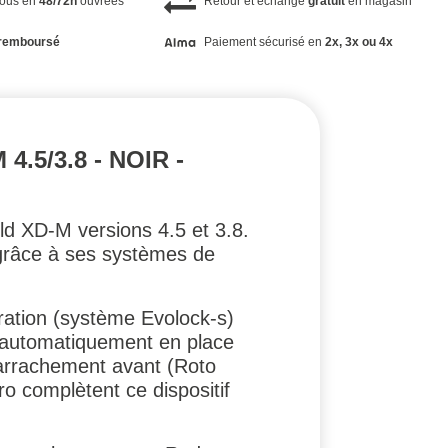
vous en
48/72h
ouvrées
Retour et échange
gratuit
en magasin
remboursé
Paiement sécurisé en
2x, 3x ou 4x
.5/3.8 - NOIR -
ld XD-M versions 4.5 et 3.8.
5 grâce à ses systèmes de
ération (système Evolock-s)
ent automatiquement en place
i-arrachement avant (Roto
ro complètent ce dispositif