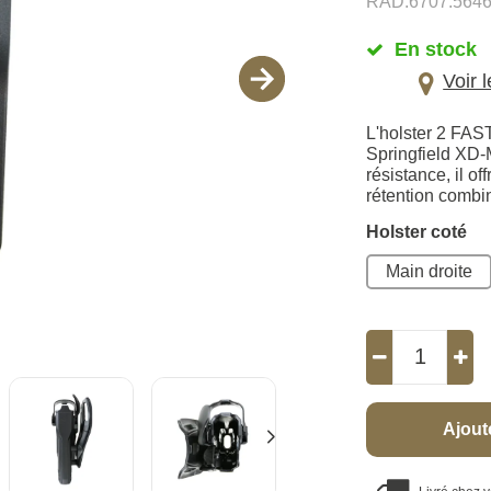
RAD.6707.5646
En stock
Voir 
L'holster 2 FAS
Springfield XD-
résistance, il o
rétention combi
Holster coté
Main droite
Ajout