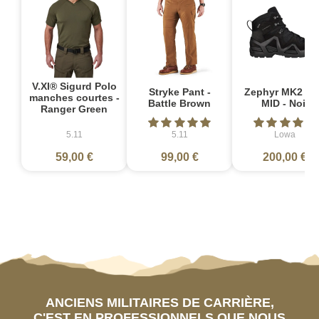
V.XI® Sigurd Polo
Stryke Pant -
Zephyr MK2 G
manches courtes -
Battle Brown
MID - Noir
Ranger Green
5.11
5.11
Lowa
59,00 €
99,00 €
200,00 €
ANCIENS MILITAIRES DE CARRIÈRE,
C'EST EN PROFESSIONNELS QUE NOUS