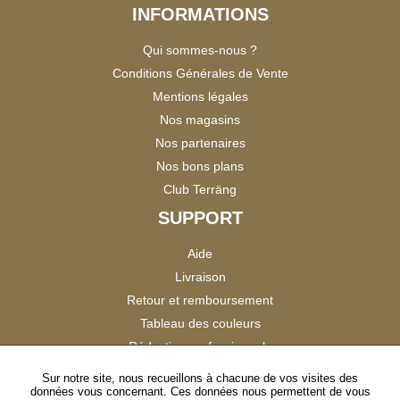
INFORMATIONS
Qui sommes-nous ?
Conditions Générales de Vente
Mentions légales
Nos magasins
Nos partenaires
Nos bons plans
Club Terräng
SUPPORT
Aide
Livraison
Retour et remboursement
Tableau des couleurs
Réduction professionnels
Catalogues
Sur notre site, nous recueillons à chacune de vos visites des
données vous concernant. Ces données nous permettent de vous
Satisfaction Clients